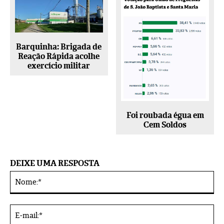
Barquinha: Brigada de
Reação Rápida acolhe
exercício militar
Foi roubada égua em
Cem Soldos
DEIXE UMA RESPOSTA
No
Alternative:
E-
mai