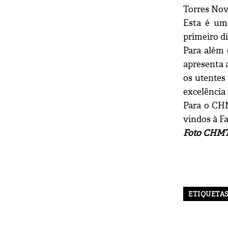
Torres Nov
Esta é um
primeiro d
Para além 
apresenta 
os utentes
excelência 
Para o CHM
vindos à F
Foto CHM
ETIQUETA