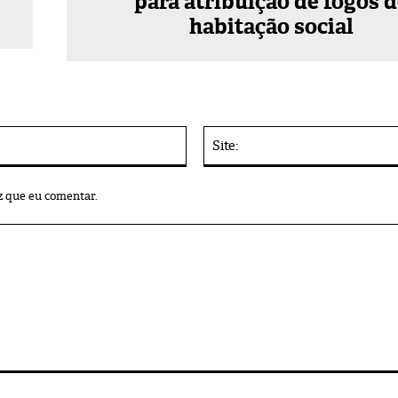
para atribuição de fogos 
habitação social
E-
mail:*
z que eu comentar.