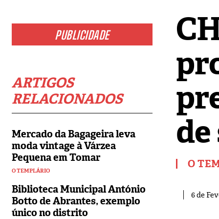
CH
PUBLICIDADE
pr
ARTIGOS
pr
RELACIONADOS
de
Mercado da Bagageira leva
moda vintage à Várzea
Pequena em Tomar
O TE
O TEMPLÁRIO
Biblioteca Municipal António
6 de Fev
Botto de Abrantes, exemplo
único no distrito