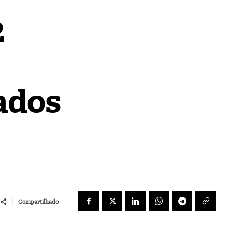
2
ados
Compartilhado