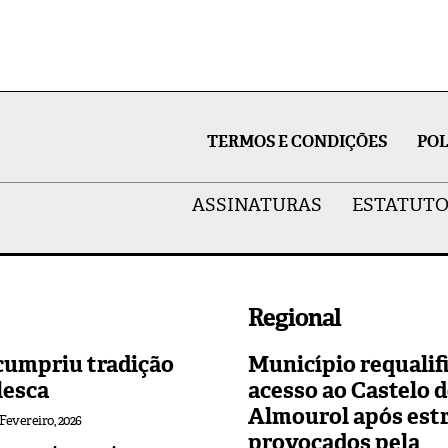
TERMOS E CONDIÇÕES
POL
ASSINATURAS
ESTATUTO
Regional
cumpriu tradição
Município requalif
lesca
acesso ao Castelo 
Almourol após est
 Fevereiro, 2026
provocados pela