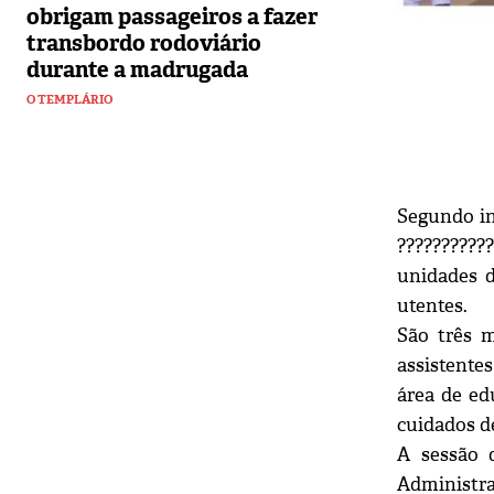
obrigam passageiros a fazer
transbordo rodoviário
durante a madrugada
O TEMPLÁRIO
Segundo in
??????????
unidades d
utentes.
São três m
assistentes
área de ed
cuidados d
A sessão 
Administra