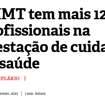
MT tem mais 1
ofissionais na
estação de cuid
 saúde
MPLÁRIO
leitura
1
min.
ereiro, 2023