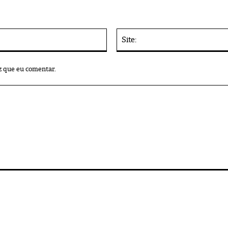
E-
mail:*
z que eu comentar.