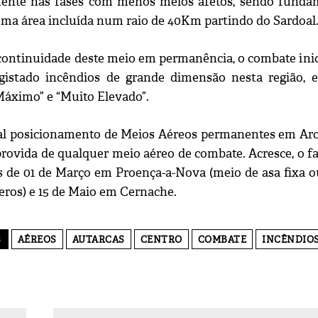
nte nas fases com menos meios afetos, sendo fundame
uma área incluída num raio de 40Km partindo do Sardoal
ontinuidade deste meio em permanência, o combate inicia
gistado incêndios de grande dimensão nesta região, 
Máximo” e “Muito Elevado”.
l posicionamento de Meios Aéreos permanentes em Arcos
provida de qualquer meio aéreo de combate. Acresce, o fa
s de 01 de Março em Proença-a-Nova (meio de asa fixa ou
teros) e 15 de Maio em Cernache.
S
AÉREOS
AUTARCAS
CENTRO
COMBATE
INCÊNDIO