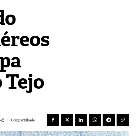
do
Aéreos
upa
 Tejo
Compartilhado