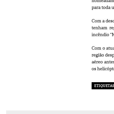
nomeadame
para toda 
Com a desc
tenham re
incêndio “
Com o atua
região des
aéreo ante
os helicóp
ETIQUETA