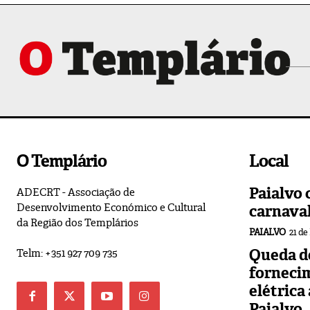
O Templário
Local
Paialvo 
ADECRT - Associação de
Desenvolvimento Económico e Cultural
carnava
da Região dos Templários
PAIALVO
21 de
Queda de
Telm: +351 927 709 735
forneci
elétrica
Paialvo