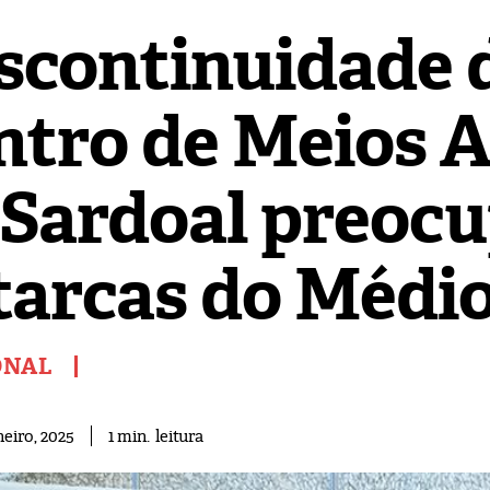
scontinuidade 
ntro de Meios 
 Sardoal preoc
tarcas do Médio
ONAL
leitura
1
min.
neiro, 2025