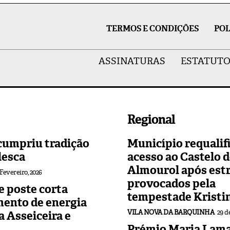
TERMOS E CONDIÇÕES
POL
ASSINATURAS
ESTATUTO
Regional
cumpriu tradição
Município requalif
lesca
acesso ao Castelo 
Almourol após est
 Fevereiro, 2026
provocados pela
 poste corta
tempestade Kristi
mento de energia
VILA NOVA DA BARQUINHA
29 d
 a Asseiceira e
Prémio Maria Lama