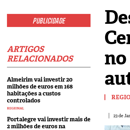
De
PUBLICIDADE
Ce
ARTIGOS
no
RELACIONADOS
au
Almeirim vai investir 20
milhões de euros em 168
habitações a custos
REGI
controlados
REGIONAL
23 de Ja
Portalegre vai investir mais de
2 milhões de euros na