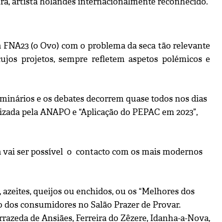
ra, artista holandês internacionalmente reconhecido.
 FNA23 (o Ovo) com o problema da seca tão relevante
cujos projetos, sempre refletem aspetos polémicos e
eminários e os debates decorrem quase todos nos dias
nizada pela ANAPO e “Aplicação do PEPAC em 2023”,
a vai ser possível o contacto com os mais modernos
azeites, queijos ou enchidos, ou os “Melhores dos
o dos consumidores no Salão Prazer de Provar.
razeda de Ansiães, Ferreira do Zêzere, Idanha-a-Nova,