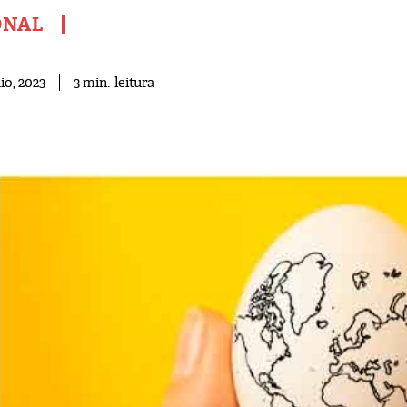
ONAL
leitura
3
min.
io, 2023