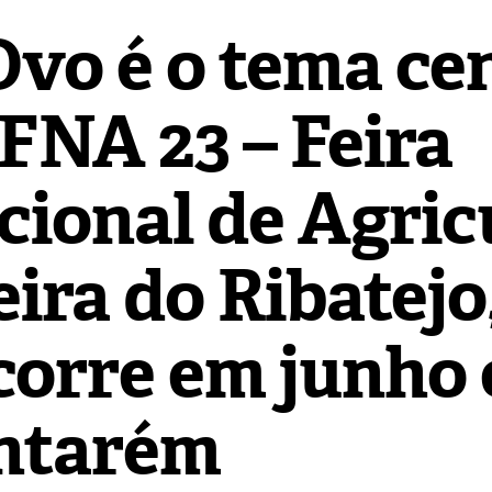
Ovo é o tema ce
 FNA 23 – Feira
cional de Agric
eira do Ribatejo
corre em junho
ntarém