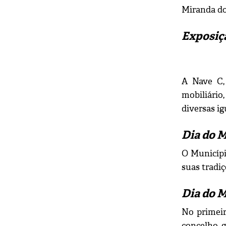
Miranda do 
Exposiçã
A Nave C,
mobiliário
diversas ig
Dia do 
O Municípi
suas tradiç
Dia do 
No primeir
concelho, g