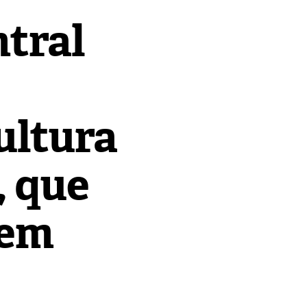
ntral
ultura
, que
 em