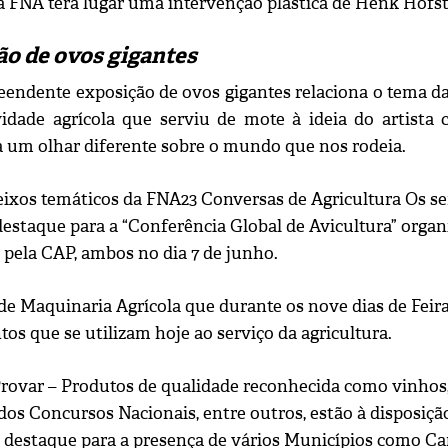
da FNA terá lugar uma intervenção plástica de Henk Hofst
o de ovos gigantes
endente exposição de ovos gigantes relaciona o tema da
vidade agrícola que serviu de mote à ideia do artista 
 um olhar diferente sobre o mundo que nos rodeia.
 eixos temáticos da FNA23 Conversas de Agricultura Os s
destaque para a “Conferência Global de Avicultura” orga
pela CAP, ambos no dia 7 de junho.
de Maquinaria Agrícola que durante os nove dias de Feir
s que se utilizam hoje ao serviço da agricultura.
Provar – Produtos de qualidade reconhecida como vinhos, 
dos Concursos Nacionais, entre outros, estão à disposiçã
, destaque para a presença de vários Municípios como Car