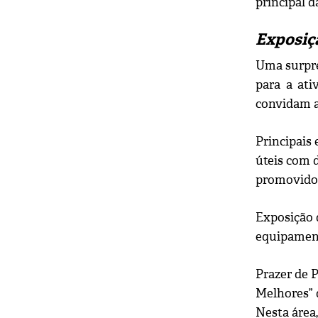
principal 
Exposiçã
Uma surpre
para a ati
convidam a
Principais
úteis com 
promovido 
Exposição 
equipamento
Prazer de 
Melhores” 
Nesta área