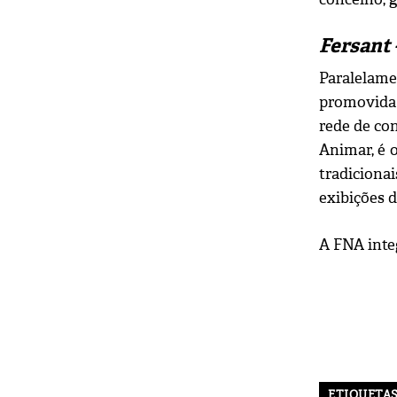
Fersant 
Paralelam
promovida 
rede de con
Animar, é o
tradiciona
exibições d
A FNA inte
ETIQUETA