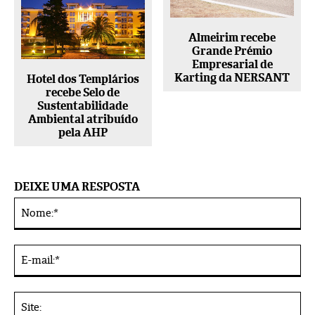
Almeirim recebe
Grande Prémio
Empresarial de
Karting da NERSANT
Hotel dos Templários
recebe Selo de
Sustentabilidade
Ambiental atribuído
pela AHP
DEIXE UMA RESPOSTA
No
Alternative:
E-
mai
Sit