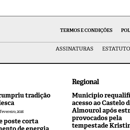
TERMOS E CONDIÇÕES
POL
ASSINATURAS
ESTATUTO
Regional
cumpriu tradição
Município requalif
lesca
acesso ao Castelo 
Almourol após est
 Fevereiro, 2026
provocados pela
 poste corta
tempestade Kristi
mento de energia