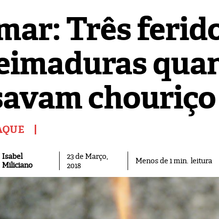
mar: Três ferid
eimaduras qua
savam chouriço
AQUE
Isabel
23 de Março,
leitura
Menos de 1
min.
Miliciano
2018