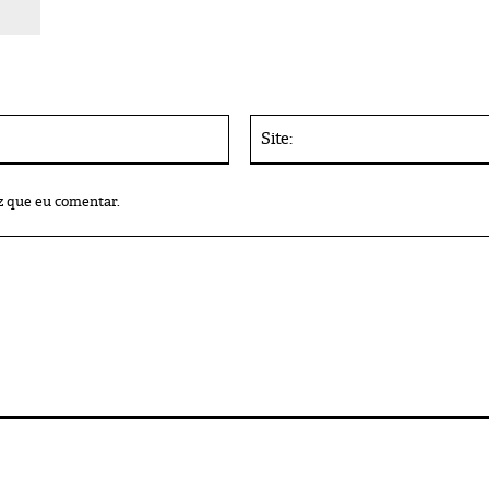
E-
mail:*
z que eu comentar.