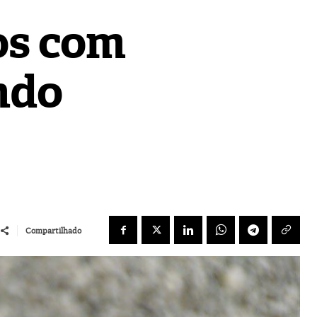
os com
ndo
Compartilhado