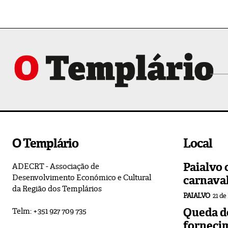
O Templário
Local
Paialvo 
ADECRT - Associação de
Desenvolvimento Económico e Cultural
carnava
da Região dos Templários
PAIALVO
21 de
Queda de
Telm: +351 927 709 735
forneci