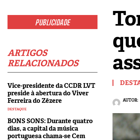
To
PUBLICIDADE
qu
ARTIGOS
as
RELACIONADOS
DEST
Vice-presidente da CCDR LVT
preside à abertura do Viver
Ferreira do Zêzere
AUTOR:
DESTAQUE
BONS SONS: Durante quatro
dias, a capital da música
portuguesa chama-se Cem