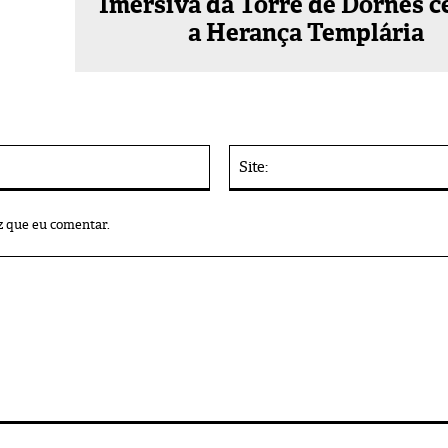
Imersiva da Torre de Dornes c
a Herança Templária
E-
mail:*
z que eu comentar.