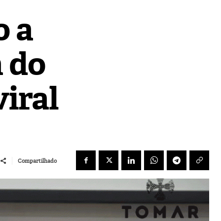
o a
 do
viral
Compartilhado