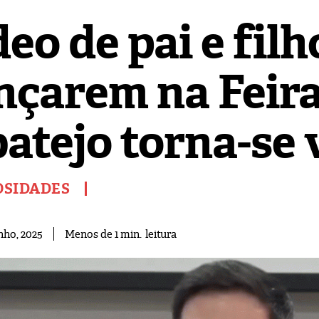
eo de pai e filh
nçarem na Feira
atejo torna-se 
OSIDADES
leitura
Menos de 1
min.
nho, 2025