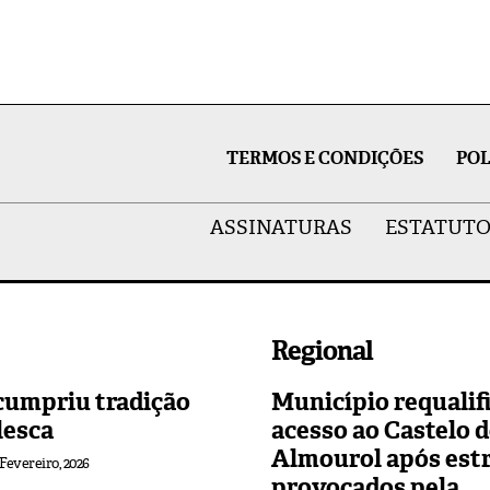
TERMOS E CONDIÇÕES
POL
ASSINATURAS
ESTATUTO
Regional
cumpriu tradição
Município requalif
lesca
acesso ao Castelo 
Almourol após est
 Fevereiro, 2026
provocados pela