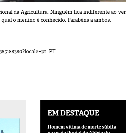
cional da Agricultura. Ninguém fica indiferente ao ver
o qual o menino é conhecido. Parabéns a ambos.
4385188380?locale=pt_PT
EM DESTAQUE
Homem vítima de morte súbita
na praia fluvial de Aldeia do